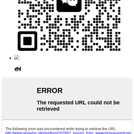
शीर्ष