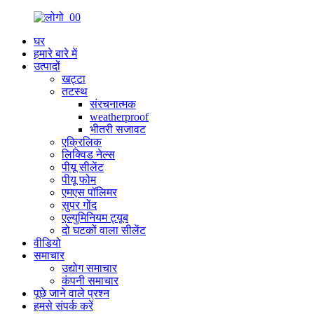
घर
हमारे बारे में
उत्पादों
खट्टा
तटस्थ
संरचनात्मक
weatherproof
भीतरी सजावट
एक्रिलिक
लिक्विड नेल्स
पीयू सीलेंट
पीयू फोम
एमएस पॉलिमर
सुपर गोंद
एल्युमिनियम ट्यूब
दो घटकों वाला सीलेंट
वीडियो
समाचार
उद्योग समाचार
कंपनी समाचार
पूछे जाने वाले प्रश्न
हमसे संपर्क करें