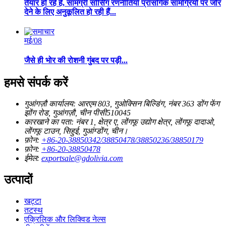
तैयार हो रहे हैं, सामग्री सोर्सिंग रणनीतियाँ प्रासंगिक सामग्रियों पर जोर
देने के लिए अनुकूलित हो रही हैं...
मई/08
जैसे ही भोर की रोशनी गुंबद पर पड़ी...
हमसे संपर्क करें
गुआंगज़ौ कार्यालय:
आरएम 803, गुओक्सिन बिल्डिंग, नंबर 363 डोंग फेंग
झोंग रोड, गुआंगज़ौ, चीन पीसी510045
कारखाने का पता:
नंबर 1, क्षेत्र ए, लोंगफू उद्योग क्षेत्र, लोंगफू दादाओ,
लोंगफू टाउन, सिहुई, गुआंग्डोंग, चीन।
फ़ोन:
+86-20-38850342/38850478/38850236/38850179
फ़ोन:
+86-20-38850478
ईमेल:
exportsale@gdolivia.com
उत्पादों
खट्टा
तटस्थ
एक्रिलिक और लिक्विड नेल्स