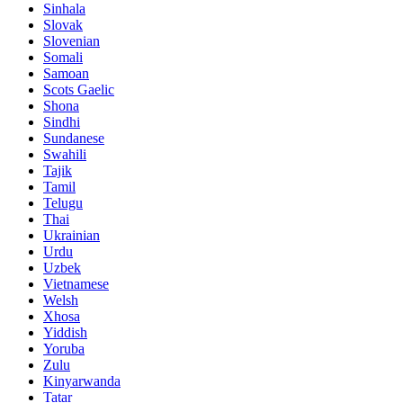
Sinhala
Slovak
Slovenian
Somali
Samoan
Scots Gaelic
Shona
Sindhi
Sundanese
Swahili
Tajik
Tamil
Telugu
Thai
Ukrainian
Urdu
Uzbek
Vietnamese
Welsh
Xhosa
Yiddish
Yoruba
Zulu
Kinyarwanda
Tatar